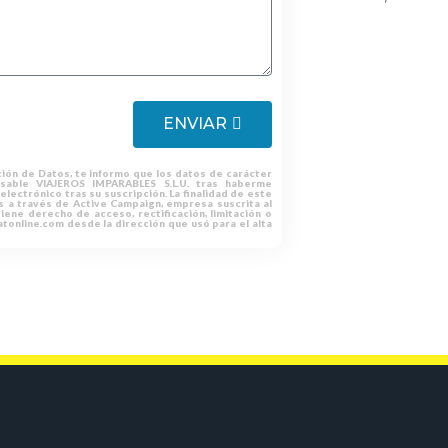
ENVIAR
ión de Datos, te informo que los datos de carácter
able VIAJEROS IMPARABLES S.L.U. tras haberme
lectrónico tras su suscripción. La finalidad de este
es a través de Active Campaign, empresa suscrita al
iene derecho de acceso, rectificación, limitación o
tonline.com desde la dirección que usó para el alta