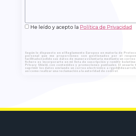
He leído y acepto la
Política de Privacidad
Según lo dispuesto en el Reglamento Europeo en materia de Protecc
personal que me proporciones son gestionados por el respons
facilitado/cedido sus datos de manera voluntaria mediante un correo e
fichero es incorporarte en mi lista de suscripción y remitir boletin
Privacy Shield, con contenidos y promociones puntuales. El usuario t
suprimir los datos enviando un correo electrónico a rgpd@desarrolla
así como realizar una reclamación a la autoridad de control.